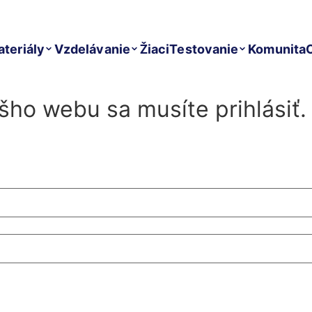
teriály
Vzdelávanie
Žiaci
Testovanie
Komunita
ášho webu sa musíte prihlásiť.