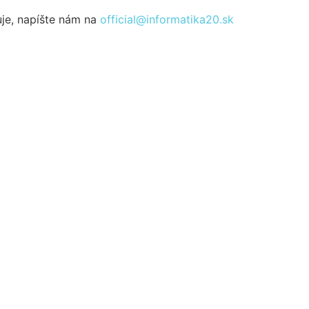
uje, napíšte nám na
official@informatika20.sk