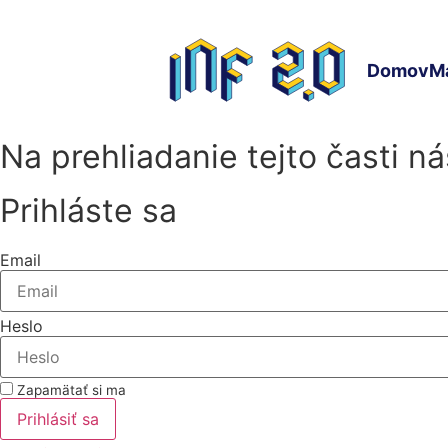
Preskočiť
na
obsah
Domov
Ma
Na prehliadanie tejto časti n
Prihláste sa
Email
Heslo
Zapamätať si ma
Prihlásiť sa