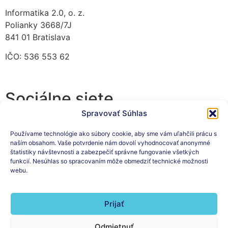
Informatika 2.0, o. z.
Polianky 3668/7J
841 01 Bratislava
IČO: 536 553 62
Sociálne siete
Spravovať Súhlas
Používame technológie ako súbory cookie, aby sme vám uľahčili prácu s
naším obsahom. Vaše potvrdenie nám dovolí vyhodnocovať anonymné
Prihláste sa na odber nášho
štatistiky návštevnosti a zabezpečiť správne fungovanie všetkých
funkcií. Nesúhlas so spracovaním môže obmedziť technické možnosti
newslettera
webu.
Prijať
Odmietnuť