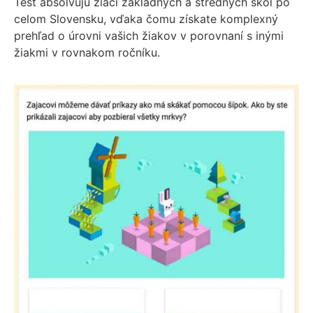
Test absolvujú žiaci základných a stredných škôl po
celom Slovensku, vďaka čomu získate komplexný
prehľad o úrovni vašich žiakov v porovnaní s inými
žiakmi v rovnakom ročníku.