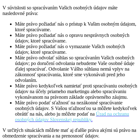
V súvislosti so spracúvaním Vašich osobných údajov máte
nasledovné práva:
Máte právo požiadať nás o prístup k Vašim osobným údajom,
ktoré spracúvame.
Máte právo požiadať nás o opravu nesprávnych osobných
údajov, ktoré spracúvame.
Máte právo požiadať nás o vymazanie Vašich osobných
údajov, ktoré spracúvame.
Máte právo odvolať súhlas so spracúvaním Vašich osobných
údajov; po doručení odvolania nebudeme Vaše osobné údaje
ďalej spracúvať. Odvolanie Vášho súhlasu nemá vplyv na
zákonnosť spracúvania, ktoré sme vykonávali pred jeho
odvolaním.
Máte právo kedykoľvek namietať proti spracúvaniu osobných
údajov na účely priameho marketingu alebo spracúvaniu
vykonávanom na právnom základe oprávneného záujmu.
Máte právo podať sťažnosť na nezákonné spracúvanie
osobných údajov. S Vašou sťažnosťou sa môžete kedykoľvek
obrátiť na nás, alebo ju môžete podať na
Úrad na ochranu
osobných údajov Slovenskej republiky
.
V určitých situáciách môžete mať aj ďalšie práva akými sú právo na
obmedzenie spracúvania a na prenosnosť údajov.