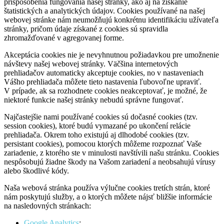
prispôsobenia fungovania našej stránky, ako aj na získanie
štatistických a analytických údajov. Cookies používané na našej
webovej stránke nám neumožňujú konkrétnu identifikáciu užívateľa
stránky, pričom údaje získané z cookies sú spravidla
zhromažďované v agregovanej forme.
Akceptácia cookies nie je nevyhnutnou požiadavkou pre umožnenie
návštevy našej webovej stránky. Väčšina internetových
prehliadačov automaticky akceptuje cookies, no v nastaveniach
Vášho prehliadača môžete tieto nastavenia ľubovoľne upraviť.
V prípade, ak sa rozhodnete cookies neakceptovať, je možné, že
niektoré funkcie našej stránky nebudú správne fungovať.
Najčastejšie nami používané cookies sú dočasné cookies (tzv.
session cookies), ktoré budú vymazané po ukončení relácie
prehliadača. Okrem toho existujú aj dlhodobé cookies (tzv.
persistant cookies), pomocou ktorých môžeme rozpoznať Vaše
zariadenie, z ktorého ste v minulosti navštívili našu stránku. Cookies
nespôsobujú žiadne škody na Vašom zariadení a neobsahujú vírusy
alebo škodlivé kódy.
Naša webová stránka používa výlučne cookies tretích strán, ktoré
nám poskytujú služby, a o ktorých môžete nájsť bližšie informácie
na nasledovných stránkach:
Google Analytics
;