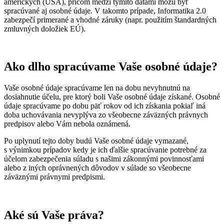
amerických (USA), pričom medzi týmito dátami môžu byť
spracúvané aj osobné údaje. V takomto prípade, Informatika 2.0
zabezpečí primerané a vhodné záruky (napr. použitím štandardných
zmluvných doložiek EÚ).
Ako dlho spracúvame Vaše osobné údaje?
Vaše osobné údaje spracúvame len na dobu nevyhnutnú na
dosiahnutie účelu, pre ktorý boli Vaše osobné údaje získané. Osobné
údaje spracúvame po dobu päť rokov od ich získania pokiaľ iná
doba uchovávania nevyplýva zo všeobecne záväzných právnych
predpisov alebo Vám nebola oznámená.
Po uplynutí tejto doby budú Vaše osobné údaje vymazané,
s výnimkou prípadov kedy je ich ďalšie spracúvanie potrebné za
účelom zabezpečenia súladu s našimi zákonnými povinnosťami
alebo z iných oprávnených dôvodov v súlade so všeobecne
záväznými právnymi predpismi.
Aké sú Vaše práva?