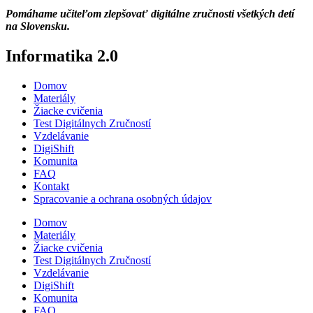
Pomáhame učiteľom zlepšovať digitálne zručnosti všetkých detí
na Slovensku.
Informatika 2.0
Domov
Materiály
Žiacke cvičenia
Test Digitálnych Zručností
Vzdelávanie
DigiShift
Komunita
FAQ
Kontakt
Spracovanie a ochrana osobných údajov
Domov
Materiály
Žiacke cvičenia
Test Digitálnych Zručností
Vzdelávanie
DigiShift
Komunita
FAQ