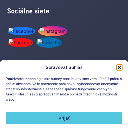
Sociálne siete
Spravovať Súhlas
Prihláste sa na odber nášho
newslettera
Používame technológie ako súbory cookie, aby sme vám uľahčili prácu s
naším obsahom. Vaše potvrdenie nám dovolí vyhodnocovať anonymné
štatistiky návštevnosti a zabezpečiť správne fungovanie všetkých
funkcií. Nesúhlas so spracovaním môže obmedziť technické možnosti
webu.
Prijať
Prihlásiť sa na odber