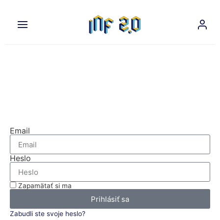
Na prehliadanie tejto časti
nášho webu sa musíte prihlásiť.
Prihláste sa
Email
Heslo
Zapamätať si ma
Prihlásiť sa
Zabudli ste svoje heslo?