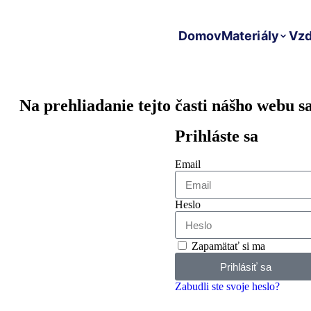
Domov
Materiály
Vzd
Na prehliadanie tejto časti nášho webu sa
Prihláste sa
Email
Heslo
Zapamätať si ma
Prihlásiť sa
Zabudli ste svoje heslo?