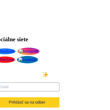
ciálne siete
ihláste sa na odber
šho newslettera
Prihlásiť sa na odber