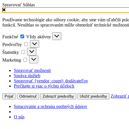
Spravovať Súhlas
Používame technológie ako súbory cookie, aby sme vám uľahčili prá
funkcií. Nesúhlas so spracovaním môže obmedziť technické možnost
Funkčné
Vždy aktívny
Predvoľby
Štatistiky
Marketing
Spravovať možnosti
Správa služieb
Spravovať {vendor_count} dodávateľov
Prečítajte si viac o týchto účeloch
Zobraziť 
Prijať
Odmietnuť
Zobraziť predvoľby
Uložiť predvoľby
Spracovanie a ochrana osobných údajov
O nás