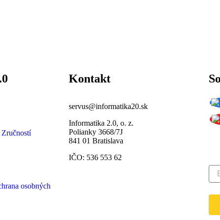
.0
Kontakt
So
servus@informatika20.sk
Informatika 2.0, o. z.
Polianky 3668/7J
Pr
 Zručností
841 01 Bratislava
ná
IČO: 536 553 62
chrana osobných