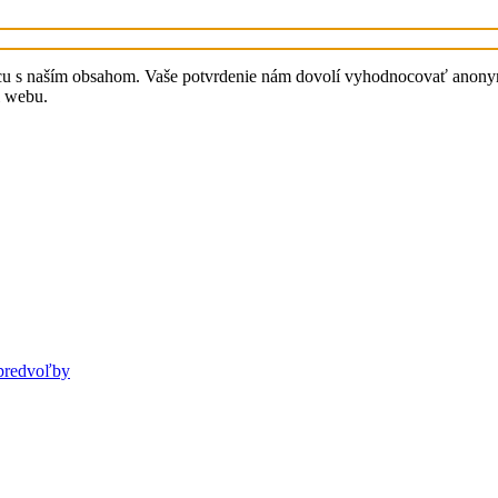
cu s naším obsahom. Vaše potvrdenie nám dovolí vyhodnocovať anonymn
i webu.
predvoľby