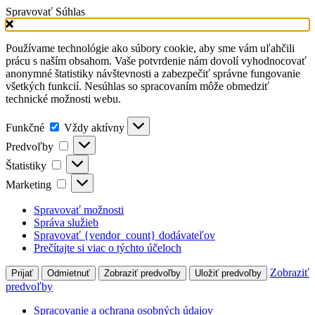
Spravovať Súhlas
Používame technológie ako súbory cookie, aby sme vám uľahčili
prácu s naším obsahom. Vaše potvrdenie nám dovolí vyhodnocovať
anonymné štatistiky návštevnosti a zabezpečiť správne fungovanie
všetkých funkcií. Nesúhlas so spracovaním môže obmedziť
technické možnosti webu.
Funkčné
Vždy aktívny
Predvoľby
Štatistiky
Marketing
Spravovať možnosti
Správa služieb
Spravovať {vendor_count} dodávateľov
Prečítajte si viac o týchto účeloch
Zobraziť
Prijať
Odmietnuť
Zobraziť predvoľby
Uložiť predvoľby
predvoľby
Spracovanie a ochrana osobných údajov