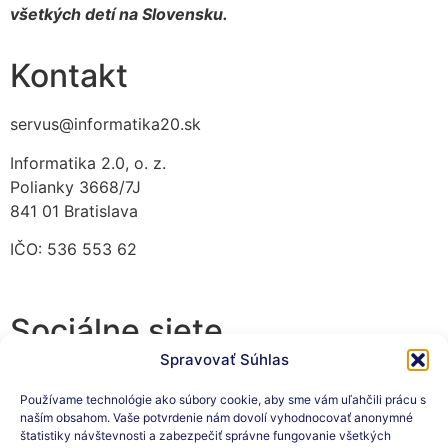
všetkých detí na Slovensku.
Kontakt
servus@informatika20.sk
Informatika 2.0, o. z.
Polianky 3668/7J
841 01 Bratislava
IČO: 536 553 62
Sociálne siete
Spravovať Súhlas
Používame technológie ako súbory cookie, aby sme vám uľahčili prácu s
naším obsahom. Vaše potvrdenie nám dovolí vyhodnocovať anonymné
Prihláste sa na odber nášho
štatistiky návštevnosti a zabezpečiť správne fungovanie všetkých