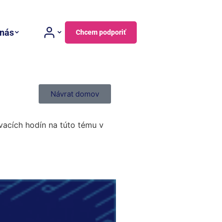
 nás
Chcem podporiť
Návrat domov
ovacích hodín na túto tému v