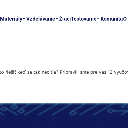
Materiály
Vzdelávanie
Žiaci
Testovanie
Komunita
O
 riešiť keď sa tak necítia? Pripravili sme pre vás 12 vyuč