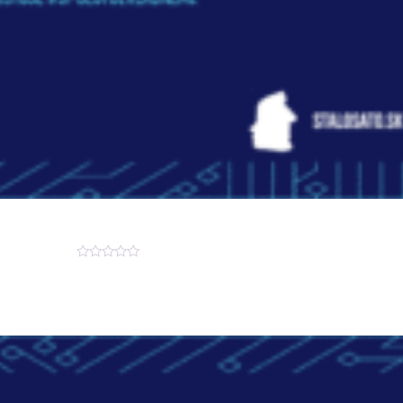
Hodnotenie
0
z
5