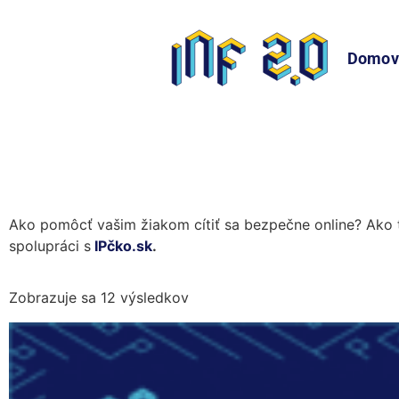
Domov
Modul: IPčko
Ako pomôcť vašim žiakom cítiť sa bezpečne online? Ako to
spolupráci s
IPčko.sk
.
Zobrazuje sa 12 výsledkov