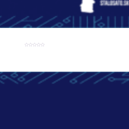
Hodnotenie
0
z
5