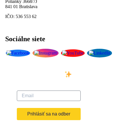
Polianky 3668/7J
841 01 Bratislava
IČO: 536 553 62
Sociálne siete
Prihláste sa na odber
nášho newslettera
Prihlásiť sa na odber