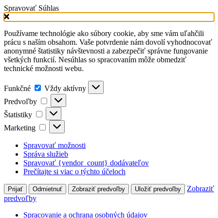
Spravovať Súhlas
Používame technológie ako súbory cookie, aby sme vám uľahčili
prácu s naším obsahom. Vaše potvrdenie nám dovolí vyhodnocovať
anonymné štatistiky návštevnosti a zabezpečiť správne fungovanie
všetkých funkcií. Nesúhlas so spracovaním môže obmedziť
technické možnosti webu.
Funkčné
Vždy aktívny
Predvoľby
Štatistiky
Marketing
Spravovať možnosti
Správa služieb
Spravovať {vendor_count} dodávateľov
Prečítajte si viac o týchto účeloch
Zobraziť
Prijať
Odmietnuť
Zobraziť predvoľby
Uložiť predvoľby
predvoľby
Spracovanie a ochrana osobných údajov