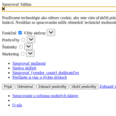
Spravovať Súhlas
Používame technológie ako súbory cookie, aby sme vám uľahčili prá
funkcií. Nesúhlas so spracovaním môže obmedziť technické možnost
Funkčné
Vždy aktívny
Predvoľby
Štatistiky
Marketing
Spravovať možnosti
Správa služieb
Spravovať {vendor_count} dodávateľov
Prečítajte si viac o týchto účeloch
Zobraziť 
Prijať
Odmietnuť
Zobraziť predvoľby
Uložiť predvoľby
Spracovanie a ochrana osobných údajov
O nás