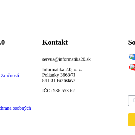
.0
Kontakt
So
servus@informatika20.sk
Informatika 2.0, o. z.
Polianky 3668/7J
Pr
 Zručností
841 01 Bratislava
ná
IČO: 536 553 62
chrana osobných