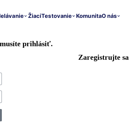
elávanie
Žiaci
Testovanie
Komunita
O nás
musíte prihlásiť.
Zaregistrujte sa