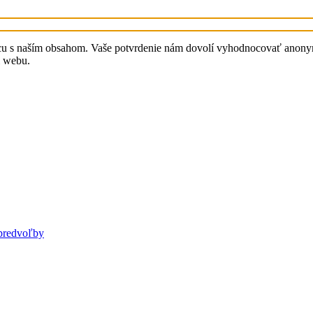
cu s naším obsahom. Vaše potvrdenie nám dovolí vyhodnocovať anonymn
i webu.
predvoľby