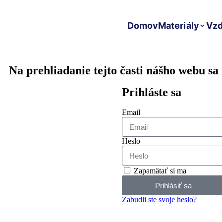
Domov
Materiály
Vzd
Na prehliadanie tejto časti nášho webu sa 
Prihláste sa
Email
Heslo
Zapamätať si ma
Prihlásiť sa
Zabudli ste svoje heslo?