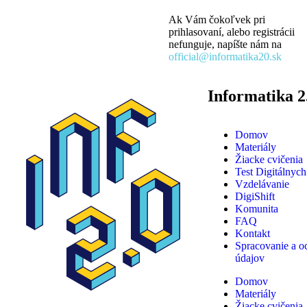
Ak Vám čokoľvek pri
prihlasovaní, alebo registrácii
nefunguje, napíšte nám na
official@informatika20.sk
Informatika 2
Domov
Materiály
Žiacke cvičenia
Test Digitálnych
Vzdelávanie
DigiShift
Komunita
FAQ
Kontakt
Spracovanie a o
údajov
Domov
Materiály
Žiacke cvičenia