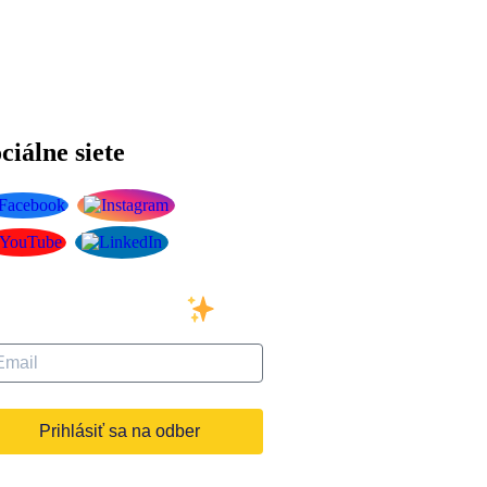
ciálne siete
ihláste sa na odber
šho newslettera
Prihlásiť sa na odber