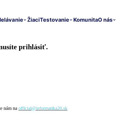
elávanie
Žiaci
Testovanie
Komunita
O nás
usíte prihlásiť.
šte nám na
official@informatika20.sk