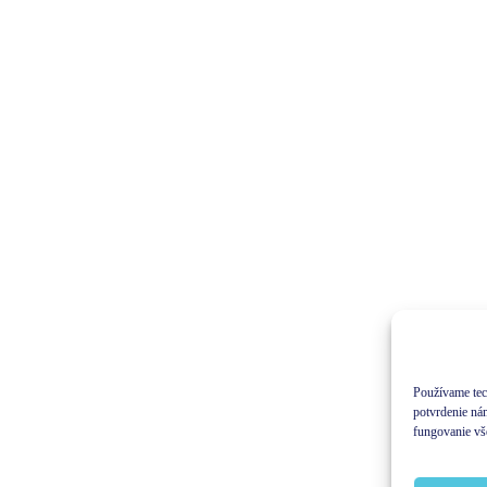
Používame tec
potvrdenie ná
fungovanie vš