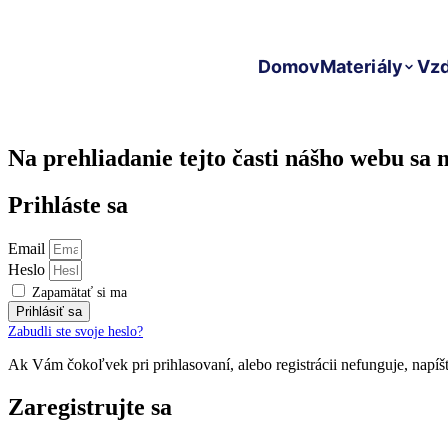
Preskočiť
na
obsah
Domov
Materiály
Vzd
Na prehliadanie tejto časti nášho webu sa m
Prihláste sa
Email
Heslo
Zapamätať si ma
Prihlásiť sa
Zabudli ste svoje heslo?
Ak Vám čokoľvek pri prihlasovaní, alebo registrácii nefunguje, napí
Zaregistrujte sa