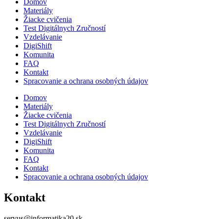
Domov
Materiály
Žiacke cvičenia
Test Digitálnych Zručností
Vzdelávanie
DigiShift
Komunita
FAQ
Kontakt
Spracovanie a ochrana osobných údajov
Domov
Materiály
Žiacke cvičenia
Test Digitálnych Zručností
Vzdelávanie
DigiShift
Komunita
FAQ
Kontakt
Spracovanie a ochrana osobných údajov
Kontakt
servus@informatika20.sk