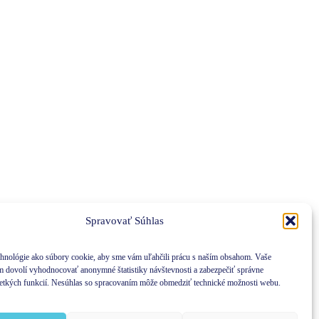
Spravovať Súhlas
hnológie ako súbory cookie, aby sme vám uľahčili prácu s naším obsahom. Vaše
m dovolí vyhodnocovať anonymné štatistiky návštevnosti a zabezpečiť správne
etkých funkcií. Nesúhlas so spracovaním môže obmedziť technické možnosti webu.