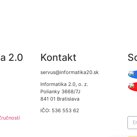
a 2.0
Kontakt
So
servus@informatika20.sk
Informatika 2.0, o. z.
Polianky 3668/7J
Pr
841 01 Bratislava
ná
IČO: 536 553 62
Zručností