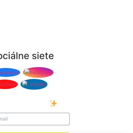
ciálne siete
ihláste sa na odber
šho newslettera