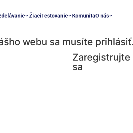
zdelávanie
Žiaci
Testovanie
Komunita
O nás
nášho webu sa musíte prihlásiť
Zaregistrujte
sa