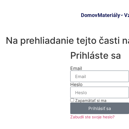
Domov
Materiály
V
Na prehliadanie tejto časti 
Prihláste sa
Email
Heslo
Zapamätať si ma
Prihlásiť sa
Zabudli ste svoje heslo?