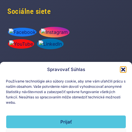
Sociálne siete
Spravovať Súhlas
Prihláste sa na odber nášho
newslettera
Používame technológie ako súbory cookie, aby sme vám uľahčili prácu s
naším obsahom. Vaše potvrdenie nám dovolí vyhodnocovať anonymné
štatistiky návštevnosti a zabezpečiť správne fungovanie všetkých
funkcií. Nesúhlas so spracovaním môže obmedziť technické možnosti
webu.
Prijať
Prihlásiť sa na odber