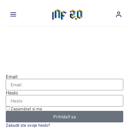
Na prehliadanie tejto časti
nášho webu sa musíte prihlásiť.
Prihláste sa
Email
Heslo
Zapamätať si ma
Prihlásiť sa
Zabudli ste svoje heslo?