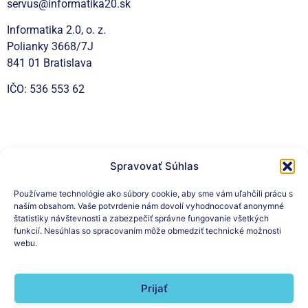
servus@informatika20.sk
Informatika 2.0, o. z.
Polianky 3668/7J
841 01 Bratislava
IČO: 536 553 62
Sociálne siete
Spravovať Súhlas
Používame technológie ako súbory cookie, aby sme vám uľahčili prácu s
naším obsahom. Vaše potvrdenie nám dovolí vyhodnocovať anonymné
Prihláste sa na odber nášho
štatistiky návštevnosti a zabezpečiť správne fungovanie všetkých
funkcií. Nesúhlas so spracovaním môže obmedziť technické možnosti
newslettera
webu.
Prijať