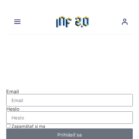
Na prehliadanie tejto časti
nášho webu sa musíte prihlásiť.
Prihláste sa
Email
Heslo
Zapamätať si ma
Prihlásiť sa