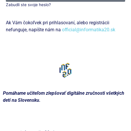
Zabudli ste svoje heslo?
Ak Vám čokoľvek pri prihlasovaní, alebo registrácii
nefunguje, napíšte nám na
official@informatika20.sk
Zaregistrujte sa
Pomáhame učiteľom zlepšovať digitálne zručnosti všetkých
detí na Slovensku.
Kontakt