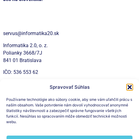
Kontakt
servus@informatika20.sk
Informatika 2.0, o. z.
Polianky 3668/7J
841 01 Bratislava
IČO: 536 553 62
Spravovať Súhlas
Sociálne siete
Používame technológie ako súbory cookie, aby sme vám uľahčili prácu s
naším obsahom. Vaše potvrdenie nám dovolí vyhodnocovať anonymné
štatistiky návštevnosti a zabezpečiť správne fungovanie všetkých
funkcií. Nesúhlas so spracovaním môže obmedziť technické možnosti
webu.
Prihláste sa na odber nášho