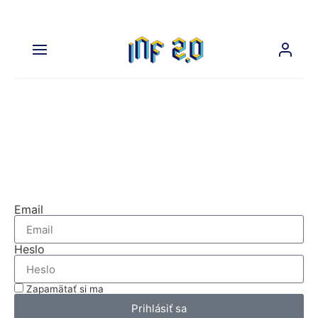
Na prehliadanie tejto časti
nášho webu sa musíte prihlásiť.
Prihláste sa
Email
Heslo
Zapamätať si ma
Prihlásiť sa