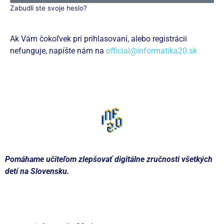
Zabudli ste svoje heslo?
Ak Vám čokoľvek pri prihlasovaní, alebo registrácii
nefunguje, napíšte nám na
official@informatika20.sk
Zaregistrujte sa
Pomáhame učiteľom zlepšovať digitálne zručnosti všetkých
detí na Slovensku.
Kontakt