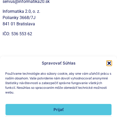
servus@informatika20.sk
Informatika 2.0, o. z.
Polianky 3668/7J
841 01 Bratislava
IČO: 536 553 62
Sociálne siete
Spravovať Súhlas
Používame technológie ako súbory cookie, aby sme vám uľahčili prácu s
naším obsahom. Vaše potvrdenie nám dovolí vyhodnocovať anonymné
Prihláste sa na odber nášho
štatistiky návštevnosti a zabezpečiť správne fungovanie všetkých
funkcií. Nesúhlas so spracovaním môže obmedziť technické možnosti
newslettera
webu.
Prijať