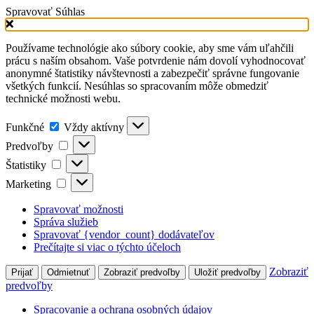
Spravovať Súhlas
Používame technológie ako súbory cookie, aby sme vám uľahčili
prácu s naším obsahom. Vaše potvrdenie nám dovolí vyhodnocovať
anonymné štatistiky návštevnosti a zabezpečiť správne fungovanie
všetkých funkcií. Nesúhlas so spracovaním môže obmedziť
technické možnosti webu.
Funkčné
Vždy aktívny
Predvoľby
Štatistiky
Marketing
Spravovať možnosti
Správa služieb
Spravovať {vendor_count} dodávateľov
Prečítajte si viac o týchto účeloch
Zobraziť
Prijať
Odmietnuť
Zobraziť predvoľby
Uložiť predvoľby
predvoľby
Spracovanie a ochrana osobných údajov