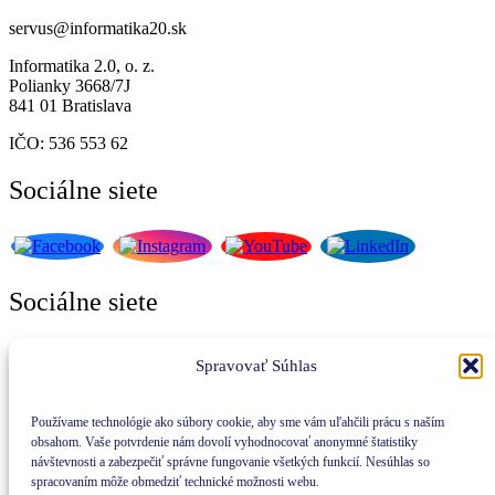
servus@informatika20.sk
Informatika 2.0, o. z.
Polianky 3668/7J
841 01 Bratislava
IČO: 536 553 62
Sociálne siete
Sociálne siete
Spravovať Súhlas
Prihláste sa na odber nášho
Používame technológie ako súbory cookie, aby sme vám uľahčili prácu s naším
newslettera
obsahom. Vaše potvrdenie nám dovolí vyhodnocovať anonymné štatistiky
návštevnosti a zabezpečiť správne fungovanie všetkých funkcií. Nesúhlas so
spracovaním môže obmedziť technické možnosti webu.