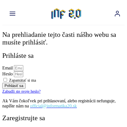
Preskočiť
na
obsah
Na prehliadanie tejto časti nášho webu sa
musíte prihlásiť.
Prihláste sa
Email
Heslo
Zapamätať si ma
Prihlásiť sa
Zabudli ste svoje heslo?
Ak Vám čokoľvek pri prihlasovaní, alebo registrácii nefunguje,
napíšte nám na
official@informatika20.sk
Zaregistrujte sa