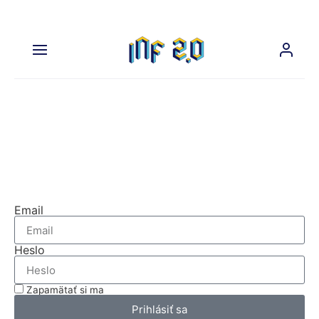
Na prehliadanie tejto časti
nášho webu sa musíte prihlásiť.
Prihláste sa
Email
Heslo
Zapamätať si ma
Prihlásiť sa