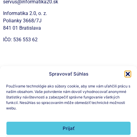
servus@informatika20.sk
Informatika 2.0, o. z.
Polianky 3668/7J
841 01 Bratislava
IČO: 536 553 62
Sociálne siete
Spravovať Súhlas
Používame technológie ako súbory cookie, aby sme vám uľahčili prácu s
naším obsahom. Vaše potvrdenie nám dovolí vyhodnocovať anonymné
Prihláste sa na odber nášho
štatistiky návštevnosti a zabezpečiť správne fungovanie všetkých
funkcií. Nesúhlas so spracovaním môže obmedziť technické možnosti
newslettera
webu.
Prijať