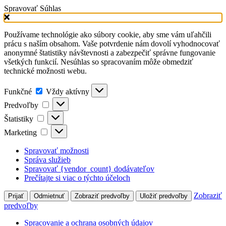
Spravovať Súhlas
Používame technológie ako súbory cookie, aby sme vám uľahčili
prácu s naším obsahom. Vaše potvrdenie nám dovolí vyhodnocovať
anonymné štatistiky návštevnosti a zabezpečiť správne fungovanie
všetkých funkcií. Nesúhlas so spracovaním môže obmedziť
technické možnosti webu.
Funkčné
Vždy aktívny
Predvoľby
Štatistiky
Marketing
Spravovať možnosti
Správa služieb
Spravovať {vendor_count} dodávateľov
Prečítajte si viac o týchto účeloch
Zobraziť
Prijať
Odmietnuť
Zobraziť predvoľby
Uložiť predvoľby
predvoľby
Spracovanie a ochrana osobných údajov