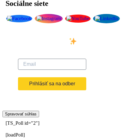
Sociálne siete
Prihláste sa na odber
nášho newslettera
Prihlásiť sa na odber
Spravovať súhlas
[TS_Poll id="2"]
[loadPoll]