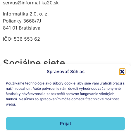
servus@informatika20.sk
Informatika 2.0, o. z.
Polianky 3668/7J
841 01 Bratislava
IČO: 536 553 62
Sociálne siete
Spravovať Súhlas
Používame technológie ako súbory cookie, aby sme vám uľahčili prácu s
naším obsahom. Vaše potvrdenie nám dovolí vyhodnocovať anonymné
Prihláste sa na odber nášho
štatistiky návštevnosti a zabezpečiť správne fungovanie všetkých
funkcií. Nesúhlas so spracovaním môže obmedziť technické možnosti
newslettera
webu.
Prijať