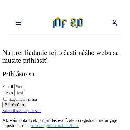
Preskočiť
na
obsah
Na prehliadanie tejto časti nášho webu sa
musíte prihlásiť.
Prihláste sa
Email
Heslo
Zapamätať si ma
Prihlásiť sa
Zabudli ste svoje heslo?
Ak Vám čokoľvek pri prihlasovaní, alebo registrácii nefunguje,
napíšte nám na
official@informatika20.sk