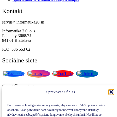
Kontakt
servus@informatika20.sk
Informatika 2.0, o. z.
Polianky 3668/7J
841 01 Bratislava
IČO: 536 553 62
Sociálne siete
Sociálne siete
Spravovať Súhlas
Používame technológie ako súbory cookie, aby sme vám uľahčili prácu s naším
obsahom. Vaše potvrdenie nám dovolí vyhodnocovať anonymné štatistiky
Prihláste sa na odber nášho
návštevnosti a zabezpečiť správne fungovanie všetkých funkcií. Nesúhlas so