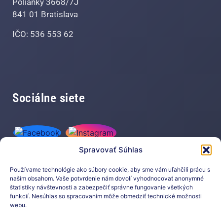
Polianky 3668/7J
841 01 Bratislava
IČO: 536 553 62
Sociálne siete
Spravovať Súhlas
Používame technológie ako súbory cookie, aby sme vám uľahčili prácu s
naším obsahom. Vaše potvrdenie nám dovolí vyhodnocovať anonymné
štatistiky návštevnosti a zabezpečiť správne fungovanie všetkých
funkcií. Nesúhlas so spracovaním môže obmedziť technické možnosti
Prihláste sa na odber nášho
webu.
newslettera