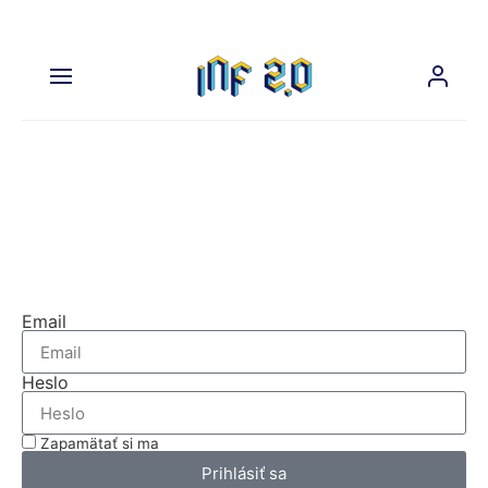
Na prehliadanie tejto časti
nášho webu sa musíte prihlásiť.
Prihláste sa
Email
Heslo
Zapamätať si ma
Prihlásiť sa