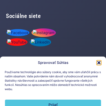
Sociálne siete
Spravovať Súhlas
Prihláste sa na odber nášho
newslettera
Používame technológie ako súbory cookie, aby sme vám uľahčili prácu s
naším obsahom. Vaše potvrdenie nám dovolí vyhodnocovať anonymné
štatistiky návštevnosti a zabezpečiť správne fungovanie všetkých
funkcií. Nesúhlas so spracovaním môže obmedziť technické možnosti
webu.
Prijať