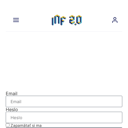
Na prehliadanie tejto časti
nášho webu sa musíte
prihlásiť.
Prihláste sa
Email
Heslo
Zapamätať si ma