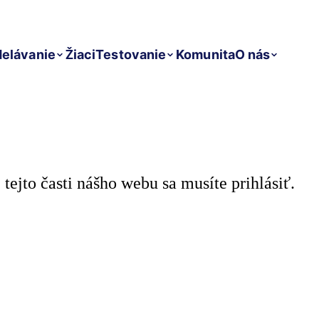
elávanie
Žiaci
Testovanie
Komunita
O nás
 tejto časti nášho webu sa musíte prihlásiť.