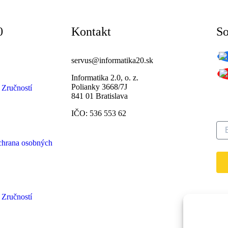
0
Kontakt
So
servus@informatika20.sk
Informatika 2.0, o. z.
Polianky 3668/7J
Pr
 Zručností
841 01 Bratislava
n
IČO: 536 553 62
chrana osobných
 Zručností