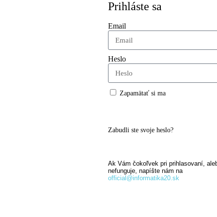
Prihláste sa
Email
Heslo
Zapamätať si ma
Prihlásiť sa
Zabudli ste svoje heslo?
Ak Vám čokoľvek pri prihlasovaní, aleb
nefunguje, napíšte nám na
official@informatika20.sk