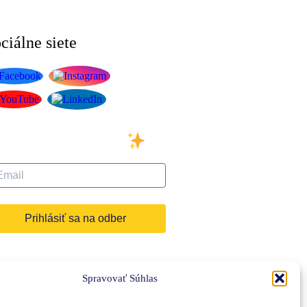
ciálne siete
ihláste sa na odber
ášho newslettera
Prihlásiť sa na odber
Spravovať Súhlas