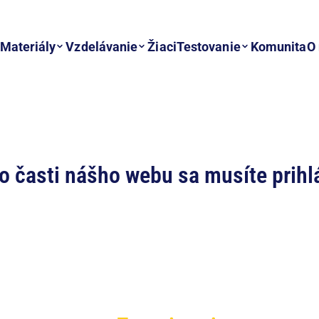
Materiály
Vzdelávanie
Žiaci
Testovanie
Komunita
O
to časti nášho webu sa musíte prihlá