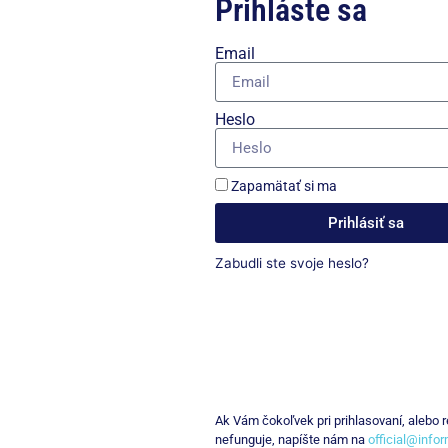
Prihláste sa
Email
Heslo
Zapamätať si ma
Prihlásiť sa
Zabudli ste svoje heslo?
Ak Vám čokoľvek pri prihlasovaní, alebo re
nefunguje, napíšte nám na
official@info