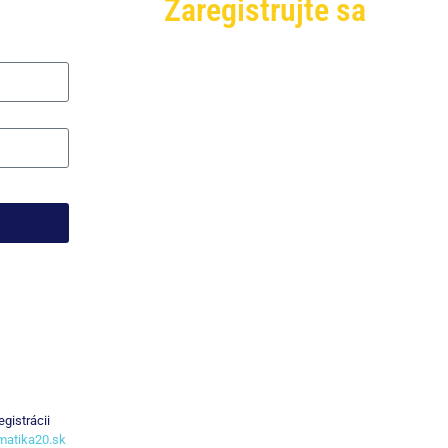
Zaregistrujte sa
gistrácii
rmatika20.sk