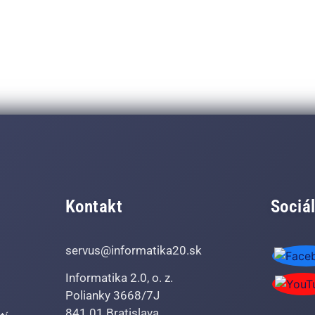
Kontakt
Sociál
servus@informatika20.sk
Informatika 2.0, o. z.
Polianky 3668/7J
841 01 Bratislava