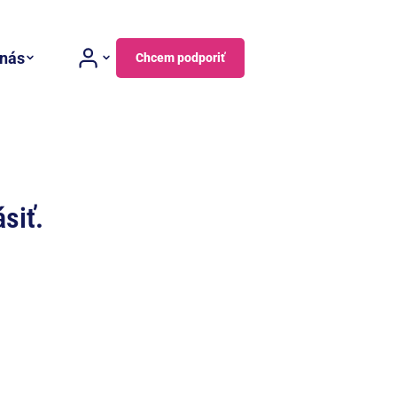
 nás
Chcem podporiť
siť.