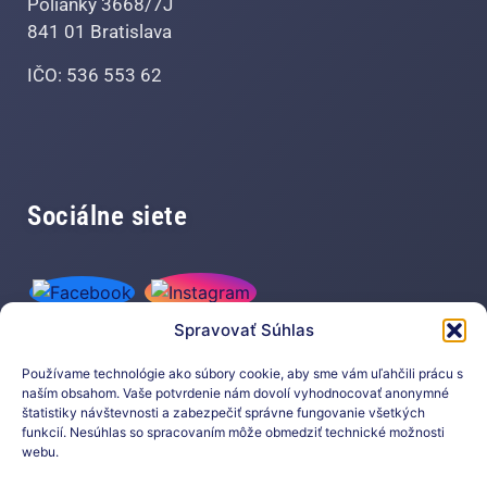
Polianky 3668/7J
841 01 Bratislava
IČO: 536 553 62
Sociálne siete
Spravovať Súhlas
Používame technológie ako súbory cookie, aby sme vám uľahčili prácu s
naším obsahom. Vaše potvrdenie nám dovolí vyhodnocovať anonymné
štatistiky návštevnosti a zabezpečiť správne fungovanie všetkých
funkcií. Nesúhlas so spracovaním môže obmedziť technické možnosti
Prihláste sa na odber nášho
webu.
newslettera