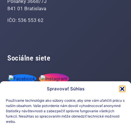
Polianky 3668/7J
841 01 Bratislava
IČO: 536 553 62
Sociálne siete
Spravovať Súhlas
Používame technológie ako súbory cookie, aby sme vám uľahčili prácu s
naším obsahom. Vaše potvrdenie nám dovolí vyhodnocovať anonymné
štatistiky návštevnosti a zabezpečiť správne fungovanie všetkých
funkcií. Nesúhlas so spracovaním môže obmedziť technické možnosti
Prihláste sa na odber nášho
webu.
newslettera