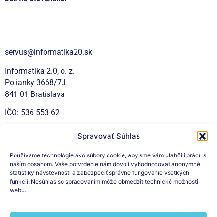
Kontakt
servus@informatika20.sk
Informatika 2.0, o. z.
Polianky 3668/7J
841 01 Bratislava
IČO: 536 553 62
Spravovať Súhlas
Sociálne siete
Používame technológie ako súbory cookie, aby sme vám uľahčili prácu s
naším obsahom. Vaše potvrdenie nám dovolí vyhodnocovať anonymné
štatistiky návštevnosti a zabezpečiť správne fungovanie všetkých
funkcií. Nesúhlas so spracovaním môže obmedziť technické možnosti
webu.
Prihláste sa na odber nášho