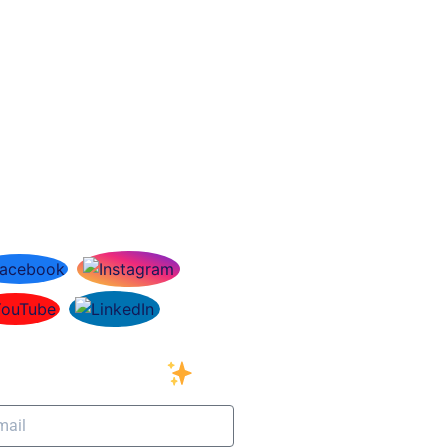
ciálne siete
ihláste sa na odber
šho newslettera