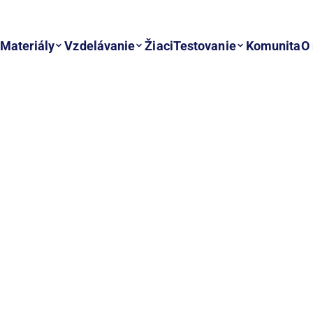
Materiály
Vzdelávanie
Žiaci
Testovanie
Komunita
O
 webu sa musíte prihlásiť.
Zaregistrujte sa