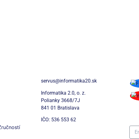
 2.0
Kontakt
So
servus@informatika20.sk
Informatika 2.0, o. z.
Polianky 3668/7J
Pr
841 01 Bratislava
ná
IČO: 536 553 62
Zručností