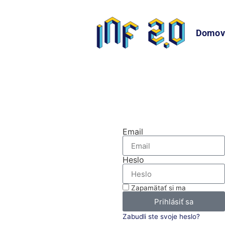
Domov
Na prehliadanie tejto časti nášho
Prihláste sa
Email
Heslo
Zapamätať si ma
Prihlásiť sa
Zabudli ste svoje heslo?