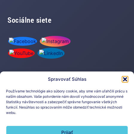
Sociálne siete
Spravovať Súhlas
Prihláste sa na odber nášho
newslettera
Používame technológie ako súbory cookie, aby sme vám uľahčili prácu s
naším obsahom. Vaše potvrdenie nám dovolí vyhodnocovať anonymné
štatistiky návštevnosti a zabezpečiť správne fungovanie všetkých
funkcií. Nesúhlas so spracovaním môže obmedziť technické možnosti
webu.
Prijať