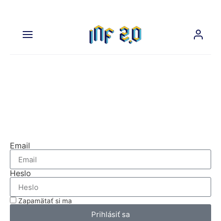
Na prehliadanie tejto časti
nášho webu sa musíte prihlásiť.
Prihláste sa
Email
Heslo
Zapamätať si ma
Prihlásiť sa