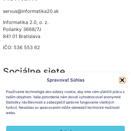
servus@informatika20.sk
Informatika 2.0, o. z.
Polianky 3668/7J
841 01 Bratislava
IČO: 536 553 62
Sociálne siete
Spravovať Súhlas
Používame technológie ako súbory cookie, aby sme vám uľahčili prácu s
naším obsahom. Vaše potvrdenie nám dovolí vyhodnocovať anonymné
Prihláste sa na odber nášho
štatistiky návštevnosti a zabezpečiť správne fungovanie všetkých
funkcií. Nesúhlas so spracovaním môže obmedziť technické možnosti
newslettera
webu.