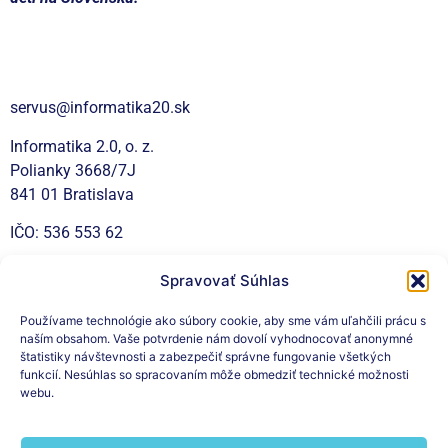
Kontakt
servus@informatika20.sk
Informatika 2.0, o. z.
Polianky 3668/7J
841 01 Bratislava
IČO: 536 553 62
Spravovať Súhlas
Sociálne siete
Používame technológie ako súbory cookie, aby sme vám uľahčili prácu s
naším obsahom. Vaše potvrdenie nám dovolí vyhodnocovať anonymné
štatistiky návštevnosti a zabezpečiť správne fungovanie všetkých
funkcií. Nesúhlas so spracovaním môže obmedziť technické možnosti
webu.
Prihláste sa na odber nášho