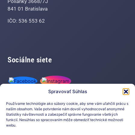
Polianky 3668/7J
841 01 Bratislava
IČO: 536 553 62
Sociálne siete
Spravovať Súhlas
Používame technológie ako súbory cookie, aby sme vám uľahčili prácu s
naším obsahom. Vaše potvrdenie nám dovolí vyhodnocovať anonymné
štatistiky návštevnosti a zabezpečiť správne fungovanie všetkých
funkcií. Nesúhlas so spracovaním môže obmedziť technické možnosti
Prihláste sa na odber nášho
webu.
newslettera