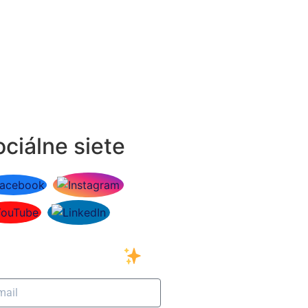
ciálne siete
ihláste sa na odber
šho newslettera