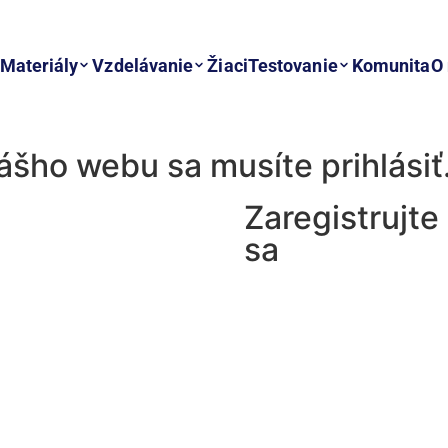
Materiály
Vzdelávanie
Žiaci
Testovanie
Komunita
O
nášho webu sa musíte prihlásiť
Zaregistrujte
sa