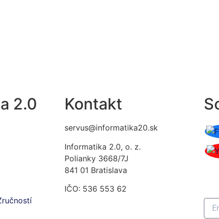
a 2.0
Kontakt
So
servus@informatika20.sk
Informatika 2.0, o. z.
Polianky 3668/7J
Pr
841 01 Bratislava
ná
IČO: 536 553 62
Zručností