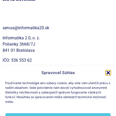
Kontakt
servus@informatika20.sk
Informatika 2.0, o. z.
Polianky 3668/7J
841 01 Bratislava
IČO: 536 553 62
Spravovať Súhlas
Sociálne siete
Používame technológie ako súbory cookie, aby sme vám uľahčili prácu s
naším obsahom. Vaše potvrdenie nám dovolí vyhodnocovať anonymné
štatistiky návštevnosti a zabezpečiť správne fungovanie všetkých
funkcií. Nesúhlas so spracovaním môže obmedziť technické možnosti
webu.
Prihláste sa na odber nášho