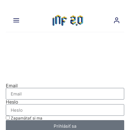
Na prehliadanie tejto časti
nášho webu sa musíte prihlásiť.
Prihláste sa
Email
Heslo
Zapamätať si ma
Prihlásiť sa