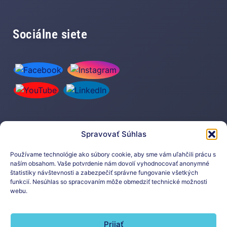
Sociálne siete
Spravovať Súhlas
Prihláste sa na odber nášho
newslettera
Používame technológie ako súbory cookie, aby sme vám uľahčili prácu s
naším obsahom. Vaše potvrdenie nám dovolí vyhodnocovať anonymné
štatistiky návštevnosti a zabezpečiť správne fungovanie všetkých
funkcií. Nesúhlas so spracovaním môže obmedziť technické možnosti
webu.
Prijať