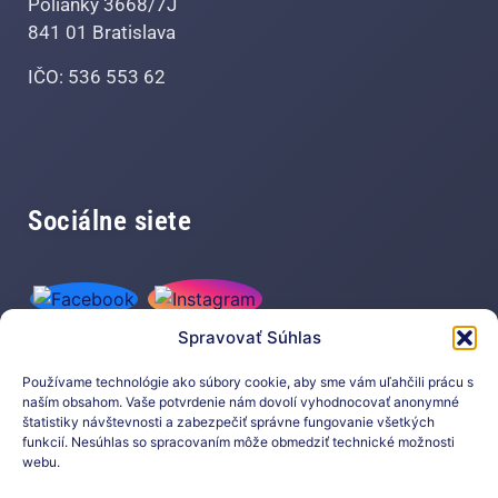
Polianky 3668/7J
841 01 Bratislava
IČO: 536 553 62
Sociálne siete
Spravovať Súhlas
Používame technológie ako súbory cookie, aby sme vám uľahčili prácu s
naším obsahom. Vaše potvrdenie nám dovolí vyhodnocovať anonymné
štatistiky návštevnosti a zabezpečiť správne fungovanie všetkých
funkcií. Nesúhlas so spracovaním môže obmedziť technické možnosti
Prihláste sa na odber nášho
webu.
newslettera