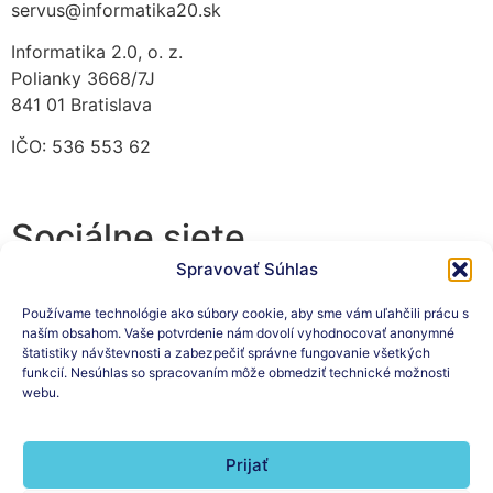
servus@informatika20.sk
Informatika 2.0, o. z.
Polianky 3668/7J
841 01 Bratislava
IČO: 536 553 62
Sociálne siete
Spravovať Súhlas
Používame technológie ako súbory cookie, aby sme vám uľahčili prácu s
naším obsahom. Vaše potvrdenie nám dovolí vyhodnocovať anonymné
Prihláste sa na odber nášho
štatistiky návštevnosti a zabezpečiť správne fungovanie všetkých
funkcií. Nesúhlas so spracovaním môže obmedziť technické možnosti
newslettera
webu.
Prijať