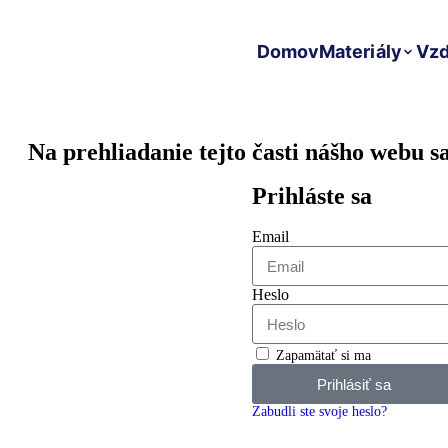
Domov
Materiály
Vzd
Na prehliadanie tejto časti nášho webu sa
Prihláste sa
Email
Heslo
Zapamätať si ma
Prihlásiť sa
Zabudli ste svoje heslo?