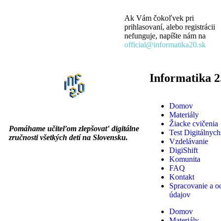
Ak Vám čokoľvek pri
prihlasovaní, alebo registrácii
nefunguje, napíšte nám na
official@informatika20.sk
Informatika 2
Domov
Materiály
Žiacke cvičenia
Pomáhame učiteľom zlepšovať digitálne
Test Digitálnych
zručnosti všetkých detí na Slovensku.
Vzdelávanie
DigiShift
Komunita
FAQ
Kontakt
Spracovanie a o
údajov
Domov
Materiály