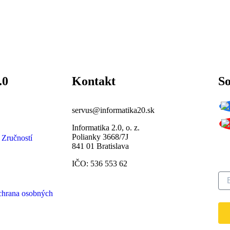
.0
Kontakt
So
servus@informatika20.sk
Informatika 2.0, o. z.
Polianky 3668/7J
Pr
 Zručností
841 01 Bratislava
ná
IČO: 536 553 62
chrana osobných