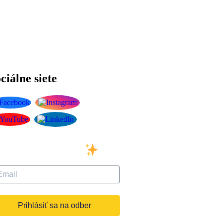
ciálne siete
ihláste sa na odber
šho newslettera
Prihlásiť sa na odber