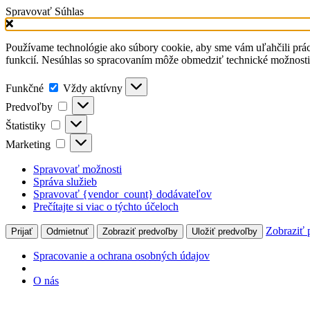
Spravovať Súhlas
Používame technológie ako súbory cookie, aby sme vám uľahčili prá
funkcií. Nesúhlas so spracovaním môže obmedziť technické možnost
Funkčné
Vždy aktívny
Predvoľby
Štatistiky
Marketing
Spravovať možnosti
Správa služieb
Spravovať {vendor_count} dodávateľov
Prečítajte si viac o týchto účeloch
Zobraziť 
Prijať
Odmietnuť
Zobraziť predvoľby
Uložiť predvoľby
Spracovanie a ochrana osobných údajov
O nás