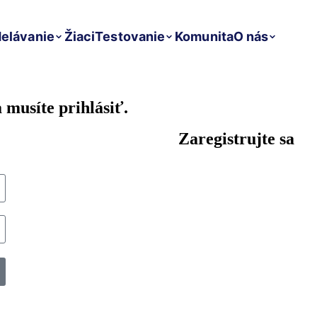
elávanie
Žiaci
Testovanie
Komunita
O nás
 musíte prihlásiť.
Zaregistrujte sa