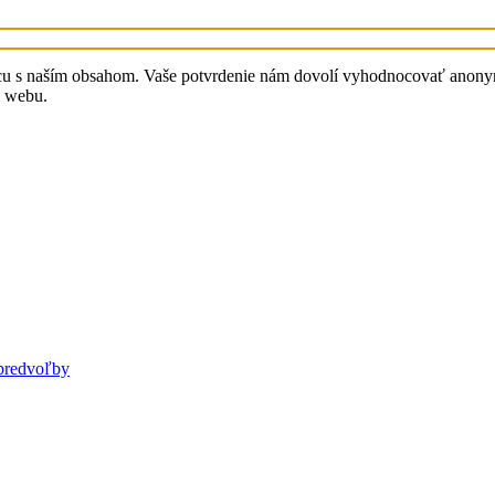
cu s naším obsahom. Vaše potvrdenie nám dovolí vyhodnocovať anonymn
i webu.
predvoľby