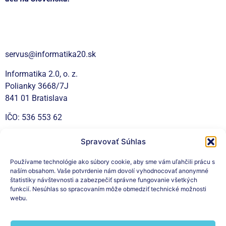
Kontakt
servus@informatika20.sk
Informatika 2.0, o. z.
Polianky 3668/7J
841 01 Bratislava
IČO: 536 553 62
Spravovať Súhlas
Sociálne siete
Používame technológie ako súbory cookie, aby sme vám uľahčili prácu s
naším obsahom. Vaše potvrdenie nám dovolí vyhodnocovať anonymné
štatistiky návštevnosti a zabezpečiť správne fungovanie všetkých
funkcií. Nesúhlas so spracovaním môže obmedziť technické možnosti
webu.
Prihláste sa na odber nášho