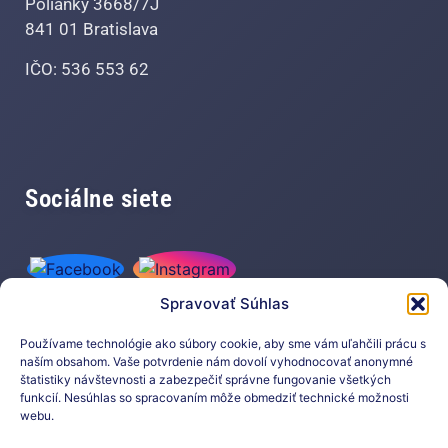
Polianky 3668/7J
841 01 Bratislava
IČO: 536 553 62
Sociálne siete
Spravovať Súhlas
Používame technológie ako súbory cookie, aby sme vám uľahčili prácu s
naším obsahom. Vaše potvrdenie nám dovolí vyhodnocovať anonymné
štatistiky návštevnosti a zabezpečiť správne fungovanie všetkých
funkcií. Nesúhlas so spracovaním môže obmedziť technické možnosti
Prihláste sa na odber nášho
webu.
newslettera