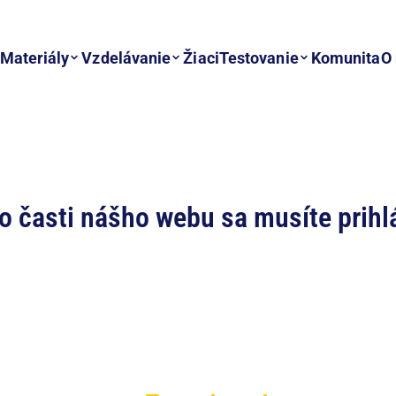
Materiály
Vzdelávanie
Žiaci
Testovanie
Komunita
O
to časti nášho webu sa musíte prihlá