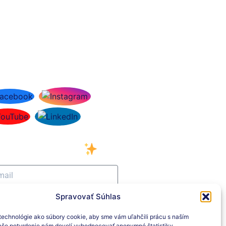
ciálne siete
ihláste sa na odber
šho newslettera
Spravovať Súhlas
Prihlásiť sa na odber
echnológie ako súbory cookie, aby sme vám uľahčili prácu s naším
še potvrdenie nám dovolí vyhodnocovať anonymné štatistiky