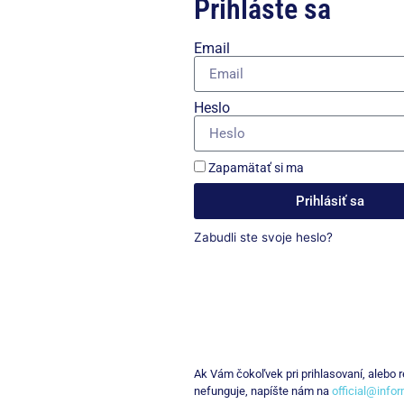
Prihláste sa
Email
Heslo
Zapamätať si ma
Prihlásiť sa
Zabudli ste svoje heslo?
Ak Vám čokoľvek pri prihlasovaní, alebo re
nefunguje, napíšte nám na
official@info