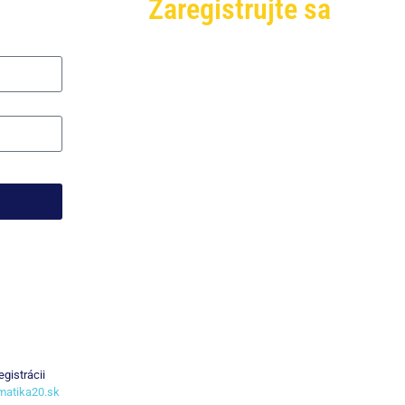
Zaregistrujte sa
gistrácii
rmatika20.sk