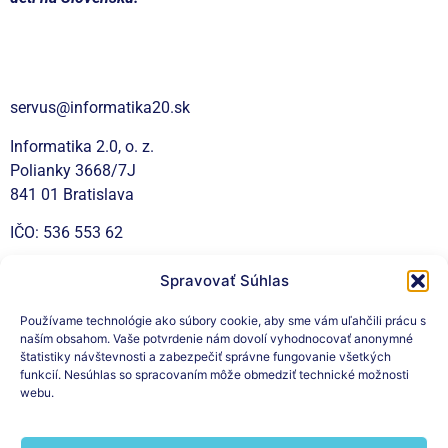
Kontakt
servus@informatika20.sk
Informatika 2.0, o. z.
Polianky 3668/7J
841 01 Bratislava
IČO: 536 553 62
Spravovať Súhlas
Sociálne siete
Používame technológie ako súbory cookie, aby sme vám uľahčili prácu s
naším obsahom. Vaše potvrdenie nám dovolí vyhodnocovať anonymné
štatistiky návštevnosti a zabezpečiť správne fungovanie všetkých
funkcií. Nesúhlas so spracovaním môže obmedziť technické možnosti
webu.
Prihláste sa na odber nášho