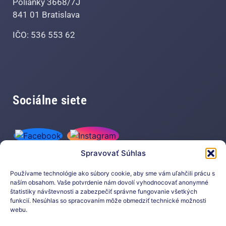
Polianky 3668/7J
841 01 Bratislava
IČO: 536 553 62
Sociálne siete
Spravovať Súhlas
Používame technológie ako súbory cookie, aby sme vám uľahčili prácu s
naším obsahom. Vaše potvrdenie nám dovolí vyhodnocovať anonymné
štatistiky návštevnosti a zabezpečiť správne fungovanie všetkých
funkcií. Nesúhlas so spracovaním môže obmedziť technické možnosti
Prihláste sa na odber nášho
webu.
newslettera