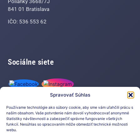
Polianky 3668/7J
841 01 Bratislava
IČO: 536 553 62
Sociálne siete
Spravovať Súhlas
Používame technológie ako súbory cookie, aby sme vám uľahčili prácu s
naším obsahom. Vaše potvrdenie nám dovolí vyhodnocovať anonymné
štatistiky návštevnosti a zabezpečiť správne fungovanie všetkých
funkcií. Nesúhlas so spracovaním môže obmedziť technické možnosti
Prihláste sa na odber nášho
webu.
newslettera