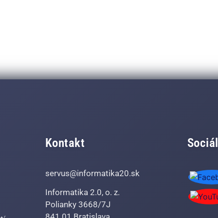
Kontakt
Sociál
servus@informatika20.sk
Informatika 2.0, o. z.
Polianky 3668/7J
841 01 Bratislava