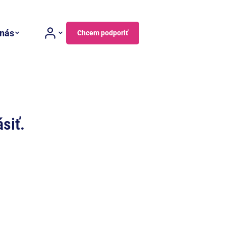
 nás
Chcem podporiť
siť.