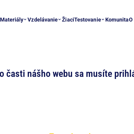
Materiály
Vzdelávanie
Žiaci
Testovanie
Komunita
O
to časti nášho webu sa musíte prihlá