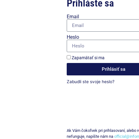
Prihláste sa
Email
Heslo
Zapamätať si ma
Prihlásiť sa
Zabudli ste svoje heslo?
Ak Vám čokoľvek pri prihlasovaní, alebo re
nefunguje, napíšte nám na
official@info