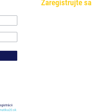
Zaregistrujte sa
gistrácii
rmatika20.sk