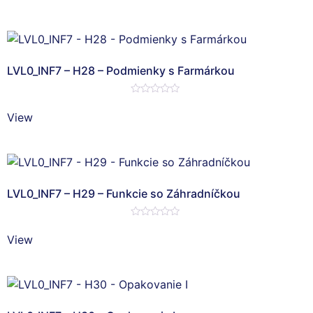
5
LVL0_INF7 – H28 – Podmienky s Farmárkou
Hodnotenie
0
View
z
5
LVL0_INF7 – H29 – Funkcie so Záhradníčkou
Hodnotenie
0
View
z
5