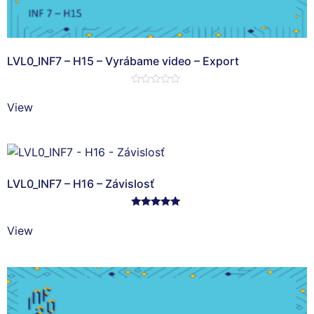
LVL0_INF7 – H15 – Vyrábame video – Export
Hodnotenie
0
View
z
5
LVL0_INF7 – H16 – Závislosť
Hodnotenie
5.00
View
z 5