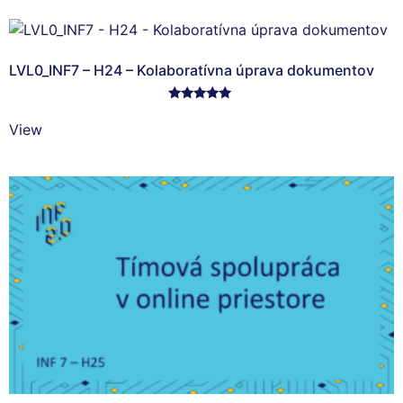
LVL0_INF7 – H24 – Kolaboratívna úprava dokumentov
Hodnotenie
5.00
View
z 5