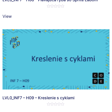
Hodnotenie
0
View
z
5
LVL0_INF7 – H09 – Kreslenie s cyklami
Hodnotenie