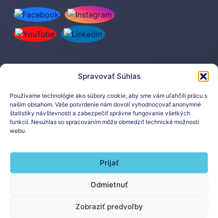
Spravovať Súhlas
Prihláste sa na odber nášho
newslettera
Používame technológie ako súbory cookie, aby sme vám uľahčili prácu s
naším obsahom. Vaše potvrdenie nám dovolí vyhodnocovať anonymné
štatistiky návštevnosti a zabezpečiť správne fungovanie všetkých
funkcií. Nesúhlas so spracovaním môže obmedziť technické možnosti
webu.
Prijať
Prihlásiť sa na odber
Odmietnuť
Zobraziť predvoľby