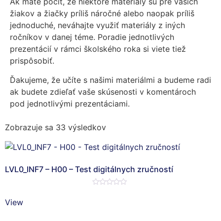
Ak máte pocit, že niektoré materiály sú pre vašich
žiakov a žiačky príliš náročné alebo naopak príliš
jednoduché, neváhajte využiť materiály z iných
ročníkov v danej téme. Poradie jednotlivých
prezentácií v rámci školského roka si viete tiež
prispôsobiť.
Ďakujeme, že učíte s našimi materiálmi a budeme radi
ak budete zdieľať vaše skúsenosti v komentároch
pod jednotlivými prezentáciami.
Zobrazuje sa 33 výsledkov
LVL0_INF7 – H00 – Test digitálnych zručností
Hodnotenie
0
View
z
5