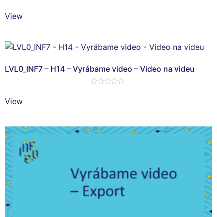
Hodnotenie
0
View
z
5
LVL0_INF7 – H14 – Vyrábame video – Video na videu
Hodnotenie
0
View
z
5