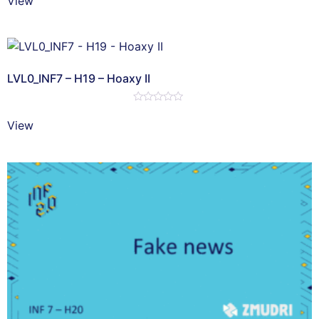
View
z
5
LVL0_INF7 – H19 – Hoaxy II
Hodnotenie
0
View
z
5