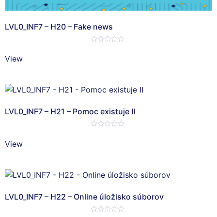
LVL0_INF7 – H20 – Fake news
Hodnotenie
0
View
z
5
LVL0_INF7 – H21 – Pomoc existuje II
Hodnotenie
0
View
z
5
LVL0_INF7 – H22 – Online úložisko súborov