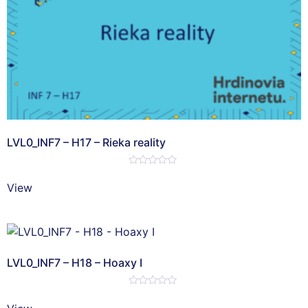
LVL0_INF7 – H17 – Rieka reality
Hodnotenie
0
View
z
5
LVL0_INF7 – H18 – Hoaxy I
Hodnotenie
0