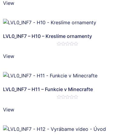
0
View
z
5
LVL0_INF7 – H10 – Kreslíme ornamenty
Hodnotenie
0
View
z
5
LVL0_INF7 – H11 – Funkcie v Minecrafte
Hodnotenie
0
View
z
5