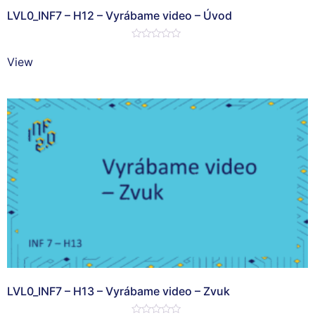
LVL0_INF7 – H12 – Vyrábame video – Úvod
Hodnotenie
0
View
z
5
LVL0_INF7 – H13 – Vyrábame video – Zvuk