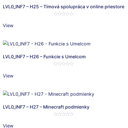
LVL0_INF7 – H25 – Tímová spolupráca v online priestore
Hodnotenie
0
View
z
5
LVL0_INF7 – H26 – Funkcie s Umelcom
Hodnotenie
0
View
z
5
LVL0_INF7 – H27 – Minecraft podmienky
Hodnotenie
0
View
z