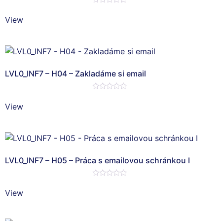
Hodnotenie
0
View
z
5
LVL0_INF7 – H04 – Zakladáme si email
Hodnotenie
0
View
z
5
LVL0_INF7 – H05 – Práca s emailovou schránkou I
Hodnotenie
0
View
z
5