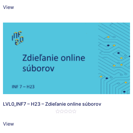
Hodnotenie
0
View
z
5
LVL0_INF7 – H23 – Zdieľanie online súborov
Hodnotenie
0
View
z
5