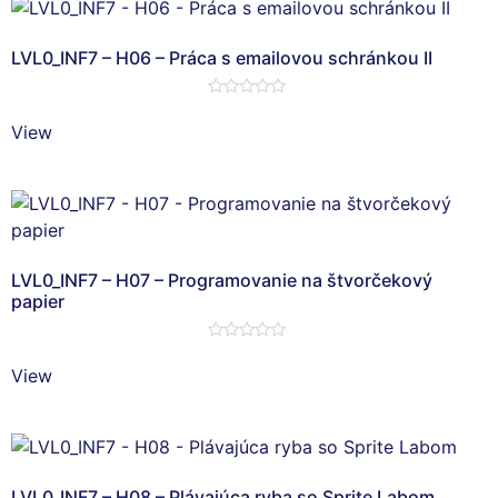
LVL0_INF7 – H06 – Práca s emailovou schránkou II
Hodnotenie
0
View
z
5
LVL0_INF7 – H07 – Programovanie na štvorčekový
papier
Hodnotenie
0
View
z
5
LVL0_INF7 – H08 – Plávajúca ryba so Sprite Labom