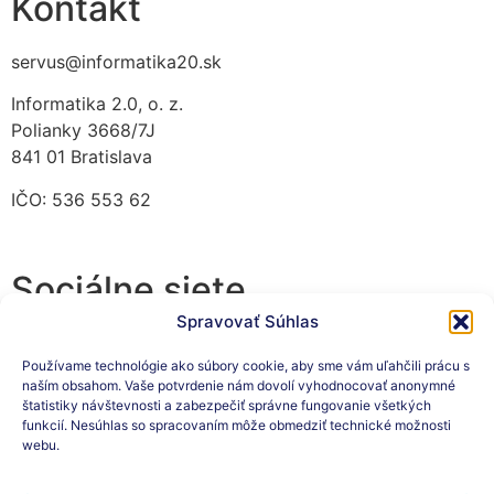
Kontakt
servus@informatika20.sk
Informatika 2.0, o. z.
Polianky 3668/7J
841 01 Bratislava
IČO: 536 553 62
Sociálne siete
Spravovať Súhlas
Používame technológie ako súbory cookie, aby sme vám uľahčili prácu s
naším obsahom. Vaše potvrdenie nám dovolí vyhodnocovať anonymné
Prihláste sa na odber
štatistiky návštevnosti a zabezpečiť správne fungovanie všetkých
funkcií. Nesúhlas so spracovaním môže obmedziť technické možnosti
nášho newslettera
webu.